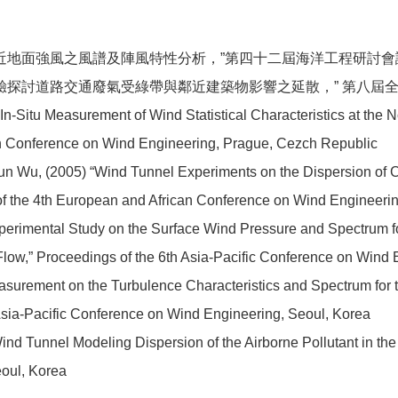
岸區近地面強風之風譜及陣風特性分析，”第四十二屆海洋工程研討
洞實驗探討道路交通廢氣受綠帶與鄰近建築物影響之延散，” 第八
n-Situ Measurement of Wind Statistical Characteristics at the 
an Conference on Wind Engineering, Prague, Cezch Republic
 Wu, (2005) “Wind Tunnel Experiments on the Dispersion of Co
f the 4th European and African Conference on Wind Engineeri
perimental Study on the Surface Wind Pressure and Spectrum fo
low,” Proceedings of the 6th Asia-Pacific Conference on Wind 
asurement on the Turbulence Characteristics and Spectrum for 
Asia-Pacific Conference on Wind Engineering, Seoul, Korea
nd Tunnel Modeling Dispersion of the Airborne Pollutant in the
oul, Korea