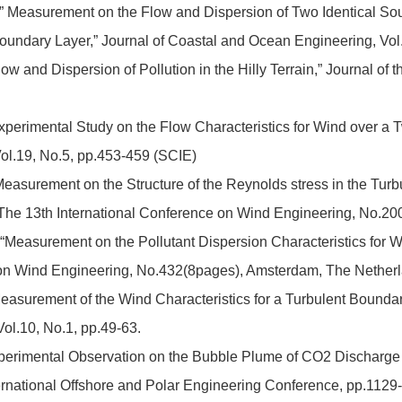
” Measurement on the Flow and Dispersion of Two Identical Sou
Boundary Layer,” Journal of Coastal and Ocean Engineering, Vol
w and Dispersion of Pollution in the Hilly Terrain,” Journal of t
Experimental Study on the Flow Characteristics for Wind over 
ol.19, No.5, pp.453-459 (SCIE)
Measurement on the Structure of the Reynolds stress in the Tu
The 13th International Conference on Wind Engineering, No.20
“Measurement on the Pollutant Dispersion Characteristics for 
 on Wind Engineering, No.432(8pages), Amsterdam, The Nether
Measurement of the Wind Characteristics for a Turbulent Bound
ol.10, No.1, pp.49-63.
xperimental Observation on the Bubble Plume of CO2 Discharge
ernational Offshore and Polar Engineering Conference, pp.1129-