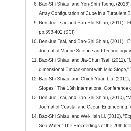
Bao-Shi Shiau, and Yen-Shih Tseng, (2016),
Array Configuration of Cube in a Turbulent 
Ben-Jue Tsai, and Bao-Shi Shiau, (2011), “Flo
pp.393-402 (SCI)
Ben-Jue Tsai, and Bao-Shi Shiau, (2011), “
Journal of Marine Science and Technology V
Bao-Shi Shiau, and Jia-Chun Tsai, (2011), “
dimensional Embankment with Mild Slope,” 
Bao-Shi Shiau, and Chieh-Yuan Liu, (2011), 
Slopes,” The 13th International Conference
Ben-Jue Tsai, and Bao-Shi Shiau, (2010), “
Journal of Coastal and Ocean Engineering, V
Bao-Shi Shiau, and Wei-Hsin Li, (2010), “E
Sea Water,” The Proceedings of the 20th Int