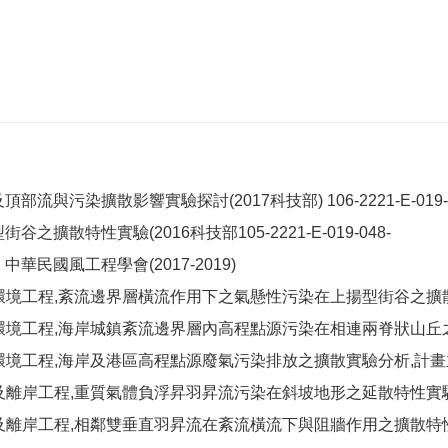
污染擴散影響實驗探討(2017科技部) 106-2221-E-019-0
散特性實驗(2016科技部105-2221-E-019-048-
民國風工程學會(2017-2019)
海洋環境工程,紊流邊界層橫流作用下之氣懸性污染在上揚型街谷之擴散特
海洋環境工程,海岸城鎮紊流邊界層內高程點源污染在相連兩脊狀山丘之
洋環境工程,海岸及港區高程點源廢氣污染排放之擴散實驗分析,計畫主
近海及離岸工程,重質氣體負浮昇羽昇流污染在斜坡地形之延散特性實驗,
近海及離岸工程,相鄰雙垂直羽昇流在紊流橫流下與阻牆作用之擴散特性實