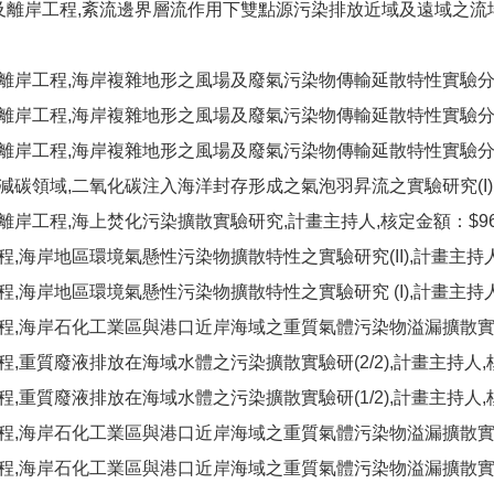
海及離岸工程,紊流邊界層流作用下雙點源污染排放近域及遠域之流場與擴
及離岸工程,海岸複雜地形之風場及廢氣污染物傳輸延散特性實驗分析(II
及離岸工程,海岸複雜地形之風場及廢氣污染物傳輸延散特性實驗分析(II
及離岸工程,海岸複雜地形之風場及廢氣污染物傳輸延散特性實驗分析(I
能減碳領域,二氧化碳注入海洋封存形成之氣泡羽昇流之實驗研究(I),
及離岸工程,海上焚化污染擴散實驗研究,計畫主持人,核定金額：$963
程,海岸地區環境氣懸性污染物擴散特性之實驗研究(II),計畫主持人,
程,海岸地區環境氣懸性污染物擴散特性之實驗研究 (I),計畫主持人,
工程,海岸石化工業區與港口近岸海域之重質氣體污染物溢漏擴散實驗研究(
程,重質廢液排放在海域水體之污染擴散實驗研(2/2),計畫主持人,核
程,重質廢液排放在海域水體之污染擴散實驗研(1/2),計畫主持人,核
工程,海岸石化工業區與港口近岸海域之重質氣體污染物溢漏擴散實驗研究(
工程,海岸石化工業區與港口近岸海域之重質氣體污染物溢漏擴散實驗研究