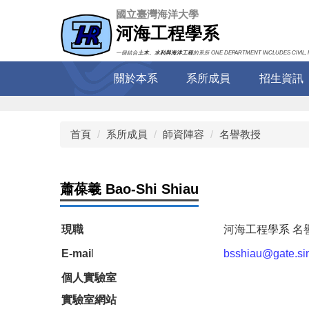
跳
國立臺灣海洋大學
到
河海工程學系
主
要
一個結合
土木、水利與海洋工程
的系所 ONE DEPARTMENT INCLUDES CIVIL, 
內
關於本系
系所成員
招生資訊
容
區
首頁
系所成員
師資陣容
名譽教授
蕭葆羲 Bao-Shi Shiau
現職
河海工程學系 名
E-mai
l
bsshiau@gate.sin
個人實驗室
實驗室網站