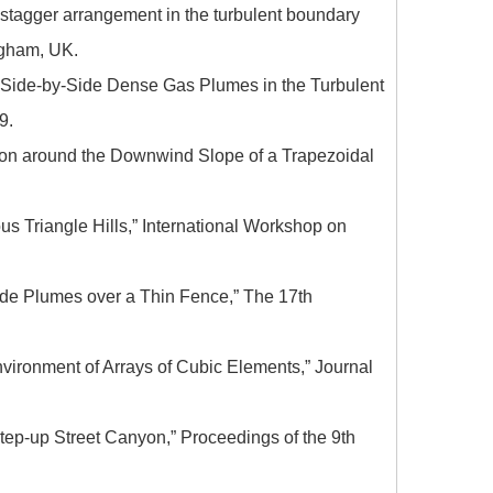
 stagger arrangement in the turbulent boundary
ngham, UK.
l Side-by-Side Dense Gas Plumes in the Turbulent
9.
on around the Downwind Slope of a Trapezoidal
 Triangle Hills,” International Workshop on
ide Plumes over a Thin Fence,” The 17th
vironment of Arrays of Cubic Elements,” Journal
tep-up Street Canyon,” Proceedings of the 9th