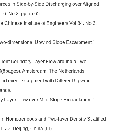
rces in Side-by-Side Discharging over Aligned
.16, No.2, pp.55-65
he Chinese Institute of Engineers Vol.34, No.3,
a Two-dimensional Upwind Slope Escarpment,”
rbulent Boundary Layer Flow around a Two-
0(8pages), Amsterdam, The Netherlands.
Wind over Escarpment with Different Upwind
lands.
ary Layer Flow over Mild Slope Embankment,”
 in Homogeneous and Two-layer Density Stratified
1133, Beijing, China (EI)