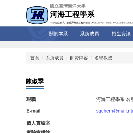
跳
國立臺灣海洋大學
到
河海工程學系
主
要
一個結合
土木、水利與海洋工程
的系所 ONE DEPARTMENT INCLUDES CIVIL, 
內
關於本系
系所成員
招生資訊
容
區
首頁
系所成員
師資陣容
名譽教授
陳俶季
現職
河海工程學系 名
E-mai
l
sgchern@mail.nt
個人實驗室
實驗室網站