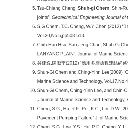
Tsu-Chiang Cheng,
Shuh-gi Chern
, Shin-Ru
joints”,
Geotechnical Engineering Journal 
S.G Chern, T.C. Cheng, W.Y Chen (2012) “Beha
Vol.20,No.5,pp508-513.
Chih-Hao Hsu, Sao-Jeng Chao, Shuh-G
LANYANG PLAIN”, Journal of Marine Science
吳建逸,陳俶季(2012) “應用多層函數連結網
Shuh-Gi Chern and Ching-Yinn Lee(200
Marine Science and Technology, Vol.17,No.
Shuh-Gi Chern, Ching-Yinn Lee, and C
,Journal of Marine Science and Technology,
Chern, S.G., Hu, R.F., Pei, K.C., Lin, D.W.
Pavement Pumping Failure” J. of Marine Scie
Chern, S.G., Lee, Y.S., Hu, R.F., Chang, Y.