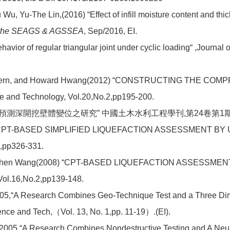
 Wu, Yu-The Lin,(2016) “Effect of infill moisture content and th
of the SEAGS & AGSSEA
, Sep/2016, EI.
vior of regular triangular joint under cyclic loading“ ,Journal
i Chern, and Howard Hwang(2012) “CONSTRUCTING THE
 and Technology, Vol.20,No.2,pp195-200.
路預測深開挖壁體變位之研究” 中國土木水利工程學刊,第24卷第1期,pp
9) “CPT-BASED SIMPLIFIED LIQUEFACTION ASSESSMENT BY
4,pp326-331.
hin-Chen Wang(2008) “CPT-BASED LIQUEFACTION ASSESS
 Vol.16,No.2,pp139-148.
, 2005,“A Research Combines Geo-Technique Test and a Three D
nce and Tech,（Vol. 13, No. 1,pp. 11-19）.(EI).
J., 2005,“A Research Combines Nondestructive Testing and A Ne