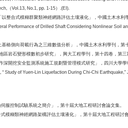
Tech,（Vol.13, No.1, pp. 1-15）.(EI).
以整合式模糊群聚類神經網路評估土壤液化」，中國土木水利學刊，第
teral Performance of Drilled Shaft Considering Nonlinear Soil a
基樁側向荷載行為之三維數值分析」，中國土木水利學刊，第十六卷，
灣地區岩石變形模數初步研究」，興大工程學刊，第十四卷，第三期，pp
作深開挖安全監測系統施工規劃暨管理模式研究」，四川大學學報，第35
03, “ Study of Yuen-Lin Liquefaction During Chi-Chi Earthquake,” 
三軸伺服控制試驗系統之簡介」，第十屆大地工程研討會論文集。
以整合式模糊類神經網路架構評估土壤液化」，第十屆大地工程研討