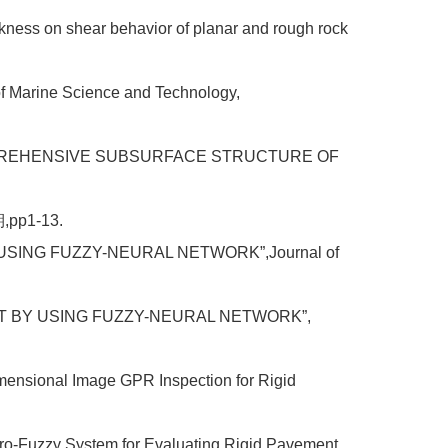
ickness on shear behavior of planar and rough rock
 of Marine Science and Technology,
 COMPREHENSIVE SUBSURFACE STRUCTURE OF
1-13.
 USING FUZZY-NEURAL NETWORK”,Journal of
MENT BY USING FUZZY-NEURAL NETWORK”,
imensional Image GPR Inspection for Rigid
uro-Fuzzy System for Evaluating Rigid Pavement