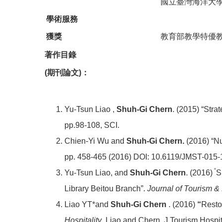
國立臺灣海洋大
學術服務
獲獎
教育部教學特優教
著作目錄
(期刊論文)
：
Yu-Tsun Liao ,
Shuh-Gi Chern
. (2015) “Stra
pp.98-108, SCI.
Chien-Yi Wu and
Shuh-Gi Chern.
(2016) “Nu
pp. 458-465 (2016) DOI: 10.6119/JMST-015-
“
Yu-Tsun Liao, and
Shuh-Gi Chern
. (2016)
S
Library Beitou Branch”.
Journal of Tourism & 
Liao YT
*
and
Shuh-Gi Chern
. (2016)
“
Resto
Hospitality
, Liao and Chern, J Tourism Hosp