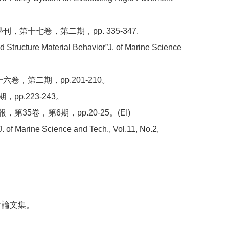
十七卷，第二期，pp. 335-347.
nd Structure Material Behavior”J. of Marine Science
第二期，pp.201-210。
.223-243。
卷，第6期，pp.20-25。(EI)
J. of Marine Science and Tech., Vol.11, No.2,
會論文集。