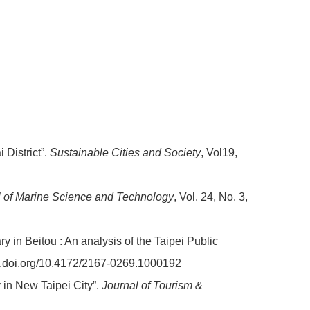
 District”.
Sustainable Cities and Society
, Vol19,
 of Marine Science and Technology
, Vol. 24, No. 3,
 in Beitou : An analysis of the Taipei Public
/dx.doi.org/10.4172/2167-0269.1000192
in New Taipei City”.
Journal of Tourism &