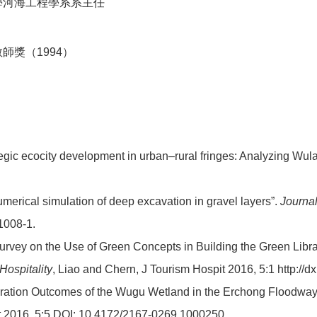
學河海工程學系系主任
師獎（1994）
tegic ecocity development in urban–rural fringes: Analyzing Wulai
merical simulation of deep excavation in gravel layers”.
Journal
1008-1.
urvey on the Use of Green Concepts in Building the Green Library
Hospitality
, Liao and Chern, J Tourism Hospit 2016, 5:1 http:/
ration Outcomes of the Wugu Wetland in the Erchong Floodway 
it 2016, 5:5 DOI: 10.4172/2167-0269.1000250