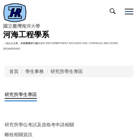
跳
到
主
要
國立臺灣海洋大學
內
河海工程學系
容
一個結合
土木、水利與海洋工程
的系所 ONE DEPARTMENT INCLUDES CIVIL, HYDRAULIC AND OCEAN
區
ENGINEERING.
首頁
學生事務
研究所學生專區
研究所學生專區
研究所學位考試及資格考申請相關
離校相關資訊