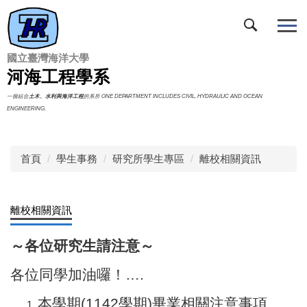
跳
到
主
要
國立臺灣海洋大學
內
河海工程學系
容
一個結合
土木、水利與海洋工程
的系所 ONE DEPARTMENT INCLUDES CIVIL, HYDRAULIC AND OCEAN
區
ENGINEERING.
首頁
學生事務
研究所學生專區
離校相關資訊
離校相關資訊
～各位研究生請注意～
各位同學加油囉！….
本學期(1142學期)畢業相關注意事項