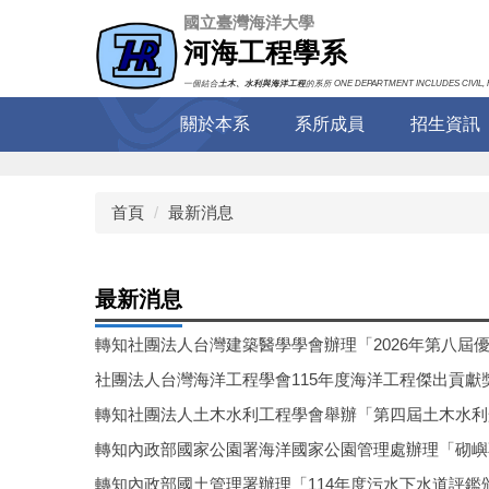
跳
國立臺灣海洋大學
到
河海工程學系
主
要
一個結合
土木、水利與海洋工程
的系所 ONE DEPARTMENT INCLUDES CIVIL, 
內
關於本系
系所成員
招生資訊
容
區
首頁
最新消息
最新消息
轉知社團法人台灣建築醫學學會辦理「2026年第八屆
社團法人台灣海洋工程學會115年度海洋工程傑出貢獻
轉知社團法人土木水利工程學會舉辦「第四屆土木水利
轉知內政部國家公園署海洋國家公園管理處辦理「砌嶼
轉知內政部國土管理署辦理「114年度污水下水道評鑑頒