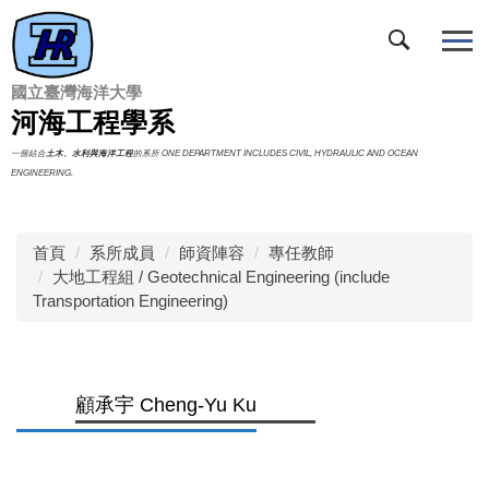
跳
到
主
要
國立臺灣海洋大學
內
河海工程學系
容
一個結合
土木、水利與海洋工程
的系所 ONE DEPARTMENT INCLUDES CIVIL, HYDRAULIC AND OCEAN
區
ENGINEERING.
首頁
系所成員
師資陣容
專任教師
大地工程組 / Geotechnical Engineering (include
Transportation Engineering)
顧承宇 Cheng-Yu Ku