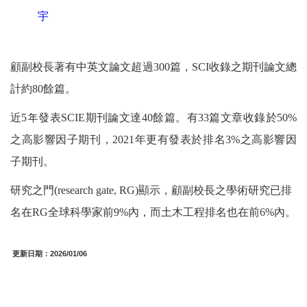
宇
顧副校長著有中英文論文超過
300
篇，
SCI
收錄之期刊論文總
計約
80
餘篇。
近
5
年發表
SCIE
期刊論文達
40
餘篇。有
33
篇文章收錄於
50%
之高影響因子期刊，
2021
年更有發表於排名
3%
之高影響因
子期刊。
研究之門
(research gate, RG)
顯示，顧副校長之學術研究已排
名在
RG
全球科學家前
9%
內，而土木工程排名也在前
6%
內。
更新日期：
2026/01/06