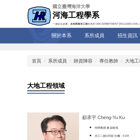
跳
國立臺灣海洋大學
到
河海工程學系
主
要
一個結合
土木、水利與海洋工程
的系所 ONE DEPARTMENT INCLUDES CIVIL, 
內
關於本系
系所成員
招生資訊
容
區
首頁
系所成員
師資陣容
專任教師
大地工程組 
大地工程領域
顧承宇 Cheng-Yu Ku
特聘教授 兼 副校長
河工二館508室/分機：6109