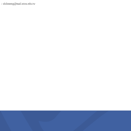
l：
shihmeng@mail.ntou.edu.tw