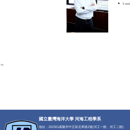
E-mai
.tw
國立臺灣海洋大學 河海工程學系
地址：202301基隆市中正區北寧路2號(河工一館、河工二館)